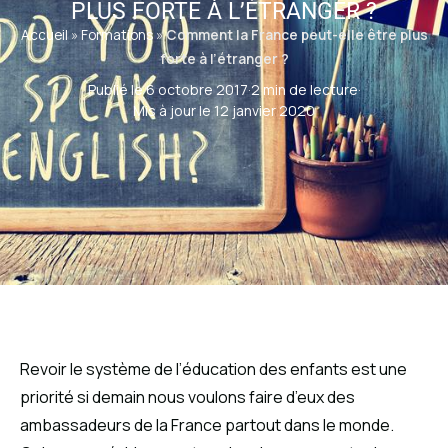
PLUS FORTE À L’ÉTRANGER ?
Accueil
»
Formations
»
Comment la France peut-elle être plus
forte à l’étranger ?
Publié le 6 octobre 2017
·
2 min de lecture
·
Mis à jour le 12 janvier 2020
Revoir le système de l’éducation des enfants est une
priorité si demain nous voulons faire d’eux des
ambassadeurs de la France partout dans le monde.