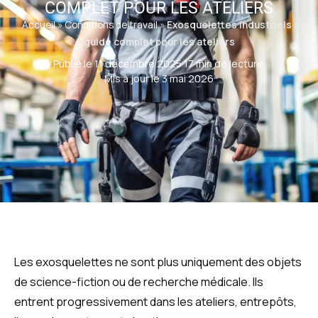
COMPLET POUR LES ATELIERS
Accueil
»
Conditions de travail
»
Exosquelettes industriels :
guide complet pour les ateliers
Publié le 11 décembre 2025
·
17 min de lecture
·
Mis à jour le 3 mai 2026
Les exosquelettes ne sont plus uniquement des objets
de science-fiction ou de recherche médicale. Ils
entrent progressivement dans les ateliers, entrepôts,