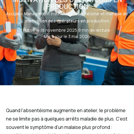
PRODUCTION
Accueil
»
Management industriel
»
Absentéisme et manque de
motivation des opérateurs en production
Publié le 18 novembre 2025
·
9 min de lecture
·
Mis à jour le 3 mai 2026
Quand l’absentéisme augmente en atelier, le problème
ne se limite pas à quelques arrêts maladie de plus. C’est
souvent le symptôme d’un malaise plus profond :