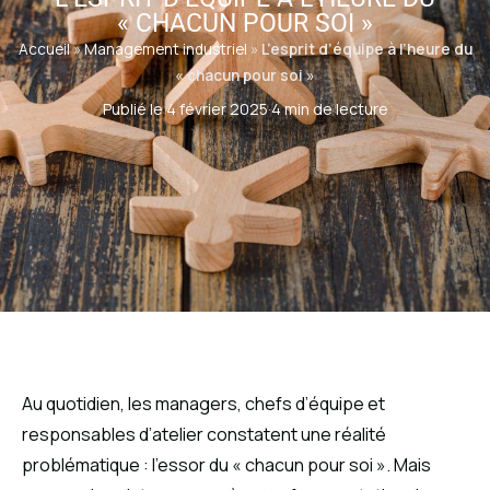
« CHACUN POUR SOI »
Accueil
»
Management industriel
»
L’esprit d’équipe à l’heure du
« chacun pour soi »
Publié le 4 février 2025
·
4 min de lecture
Au quotidien, les managers, chefs d’équipe et
responsables d’atelier constatent une réalité
problématique : l’essor du « chacun pour soi ». Mais