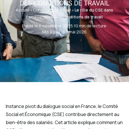
DES CONDITIONS DE TRAVAIL
Accueil
»
Conditions de travail
»
Le rôle du CSE dans
l’amélioration des conditions de travail
Publié le 6 novembre 2025
·
10 min de lecture
·
Mis à jour le 3 mai 2026
Instance pivot du dialogue social en France, le Comité
Social et Économique (CSE) contribue directement au
bien-être des salariés. Cet article explique comment un