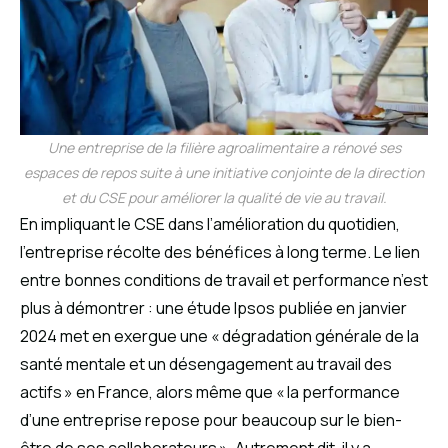
Une entreprise de la filière agroalimentaire a rénové ses
espaces de repos suite à une initiative conjointe de la direction
et du CSE pour améliorer la qualité de vie au travail.
En impliquant le CSE dans l’amélioration du quotidien,
l’entreprise récolte des bénéfices à long terme. Le lien
entre bonnes conditions de travail et performance n’est
plus à démontrer : une étude Ipsos publiée en janvier
2024 met en exergue une « dégradation générale de la
santé mentale et un désengagement au travail des
actifs » en France, alors même que « la performance
d’une entreprise repose pour beaucoup sur le bien-
être de ses collaborateurs ». Autrement dit, il y a