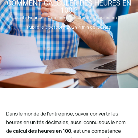
COMMENT CALCULER DES HEURES EN
100 ?
Accueil
»
Finance
»
Comment calculer des heures en 100 ?
Publié le 3 octobre 2024
·
4 min de lecture
Dans le monde de l’entreprise, savoir convertir les
heures en unités décimales, aussi connu sous le nom
de
calcul des heures en 100
, est une compétence