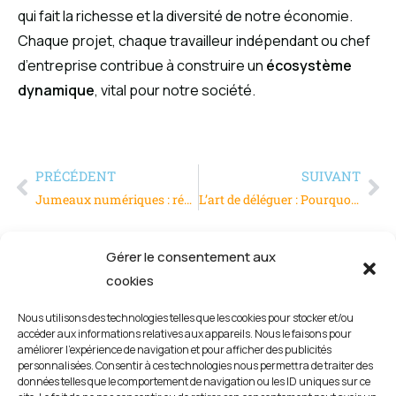
qui fait la richesse et la diversité de notre économie.
Chaque projet, chaque travailleur indépendant ou chef
d’entreprise contribue à construire un
écosystème
dynamique
, vital pour notre société.
PRÉCÉDENT
SUIVANT
Jumeaux numériques : révolutionner la simulation et l’optimisation des processus industriels
L’art de déléguer : Pourquoi et comment faire confiance à son équipe pour un management efficace et productif
Gérer le consentement aux
cookies
Nous utilisons des technologies telles que les cookies pour stocker et/ou
accéder aux informations relatives aux appareils. Nous le faisons pour
améliorer l’expérience de navigation et pour afficher des publicités
personnalisées. Consentir à ces technologies nous permettra de traiter des
données telles que le comportement de navigation ou les ID uniques sur ce