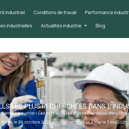
 industriel
Conditions de travail
Performance industri
es industrielles
Actualités industrie
Blog
LLS LES PLUS RECHERCHÉES DANS L’INDU
gement industriel
»
Les soft skills les plus recherchées dans l’ind
Publié le 24 octobre 2025
·
4 min de lecture
·
Mis à jour le 3 mai 2026