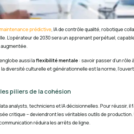
maintenance prédictive
, IA de contrôle qualité, robotique co
elle. L’opérateur de 2030 sera un apprenant perpétuel, capab
é augmentée.
e englobe aussi la
flexibilité mentale
: savoir passer d’un rôle
a diversité culturelle et générationnelle est la norme, l’ouver
les piliers de la cohésion
ta analysts, techniciens et IA décisionnelles. Pour réussir, i
nsée critique – deviendront les véritables outils de production
communication réduira les arrêts de ligne.