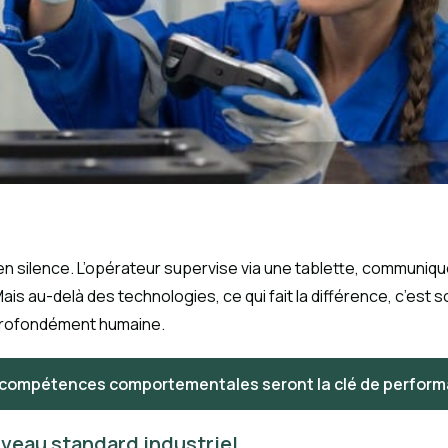
 en silence. L’opérateur supervise via une tablette, communi
s au-delà des technologies, ce qui fait la différence, c’est son
 profondément humaine.
 compétences comportementales seront la clé de performa
eau standard industriel