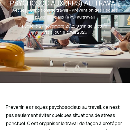
PSYCHOSOCIAUX (RPS) AU TRAVAIL
Accueil
»
Conditions de travail
»
Prévention des risques
psychosociaux (RPS) au travail
Publié le 27 novembre 2025
·
9 min de lecture
·
Mis à jour le 3 mai 2026
Prévenir les risques psychosociaux au travail, ce n’est
pas seulement éviter quelques situations de stress
ponctuel. C’est organiser le travail de façon à protéger