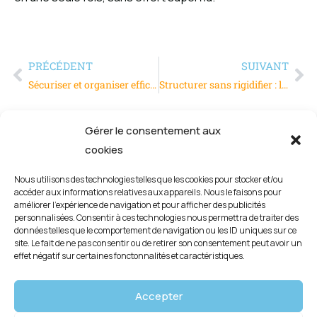
PRÉCÉDENT
SUIVANT
Sécuriser et organiser efficacement vos espaces industriels : les solutions de marquage au sol
Structurer sans rigidifier : la clé pour une performance durable en entreprise
Gérer le consentement aux
cookies
Nous utilisons des technologies telles que les cookies pour stocker et/ou
accéder aux informations relatives aux appareils. Nous le faisons pour
améliorer l’expérience de navigation et pour afficher des publicités
personnalisées. Consentir à ces technologies nous permettra de traiter des
données telles que le comportement de navigation ou les ID uniques sur ce
site. Le fait de ne pas consentir ou de retirer son consentement peut avoir un
effet négatif sur certaines fonctonnalités et caractéristiques.
Mentions légales
Accepter