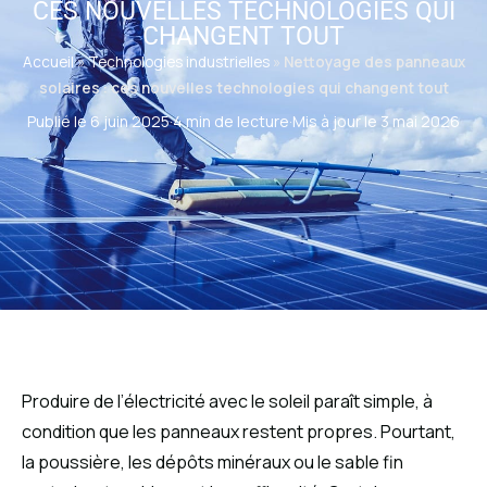
CES NOUVELLES TECHNOLOGIES QUI
CHANGENT TOUT
Accueil
»
Technologies industrielles
»
Nettoyage des panneaux
solaires : ces nouvelles technologies qui changent tout
Publié le 6 juin 2025
·
4 min de lecture
·
Mis à jour le 3 mai 2026
Produire de l’électricité avec le soleil paraît simple, à
condition que les panneaux restent propres. Pourtant,
la poussière, les dépôts minéraux ou le sable fin