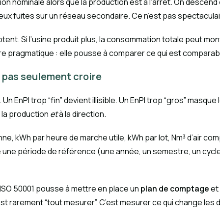
on nominale alors que la production est à l’arrêt. On descend en
x fuites sur un réseau secondaire. Ce n’est pas spectaculair
mptent. Si l’usine produit plus, la consommation totale peut mo
re pragmatique : elle pousse à comparer ce qui est comparab
, pas seulement croire
er. Un EnPI trop “fin” devient illisible. Un EnPI trop “gros” ma
à la production
et
à la direction.
ne, kWh par heure de marche utile, kWh par lot, Nm³ d’air co
xe une période de référence (une année, un semestre, un cycle
. ISO 50001 pousse à mettre en place un
plan de comptage
et 
’est rarement “tout mesurer”. C’est mesurer ce qui change les 