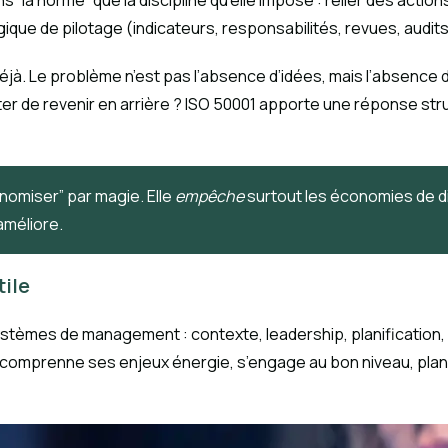
 “la norme” que la discipline qu’elle impose : relier des actio
gique de pilotage (indicateurs, responsabilités, revues, audits
éjà. Le problème n’est pas l’absence d’idées, mais l’absence
iter de revenir en arrière ? ISO 50001 apporte une réponse 
onomiser” par magie. Elle
empêche
surtout les économies de di
améliore.
tile
 systèmes de management : contexte, leadership, planificatio
ion comprenne ses enjeux énergie, s’engage au bon niveau, pla