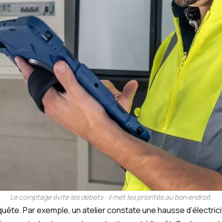
Le comptage évite les débats : il met les priorités au bon endroit.
uête. Par exemple, un atelier constate une hausse d’électric