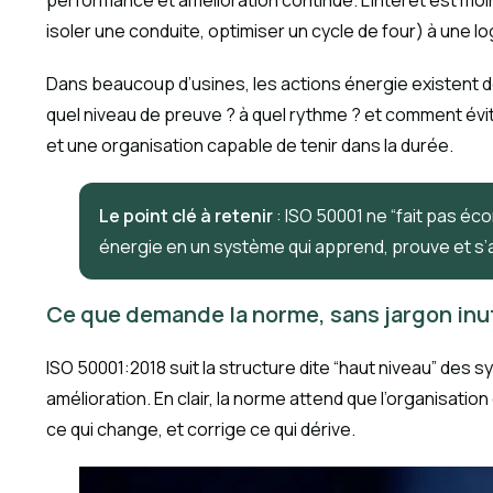
performance et amélioration continue. L’intérêt est moins
isoler une conduite, optimiser un cycle de four) à une lo
Dans beaucoup d’usines, les actions énergie existent d
quel niveau de preuve ? à quel rythme ? et comment év
et une organisation capable de tenir dans la durée.
Le point clé à retenir
: ISO 50001 ne “fait pas éc
énergie en un système qui apprend, prouve et s’
Ce que demande la norme, sans jargon inu
ISO 50001:2018 suit la structure dite “haut niveau” des
amélioration. En clair, la norme attend que l’organisat
ce qui change, et corrige ce qui dérive.