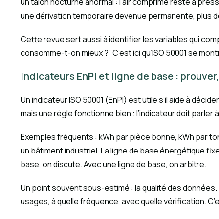
un talon nocturne anormal : l’air comprimé reste à pressi
une dérivation temporaire devenue permanente, plus deu
Cette revue sert aussi à identifier les variables qui co
consomme-t-on mieux ?” C’est ici qu’ISO 50001 se mont
Indicateurs EnPI et ligne de base : prouver
Un indicateur ISO 50001 (EnPI) est utile s’il aide à décid
mais une règle fonctionne bien : l’indicateur doit parler 
Exemples fréquents : kWh par pièce bonne, kWh par ton
un bâtiment industriel. La ligne de base énergétique fi
base, on discute. Avec une ligne de base, on arbitre.
Un point souvent sous-estimé : la qualité des données
usages, à quelle fréquence, avec quelle vérification. C