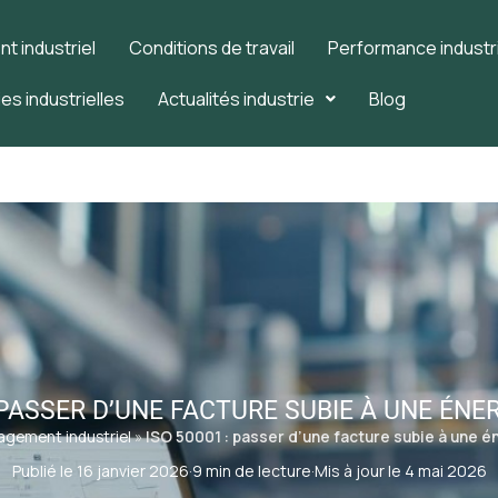
 industriel
Conditions de travail
Performance industri
es industrielles
Actualités industrie
Blog
 PASSER D’UNE FACTURE SUBIE À UNE ÉNE
gement industriel
»
ISO 50001 : passer d’une facture subie à une é
Publié le 16 janvier 2026
·
9 min de lecture
·
Mis à jour le 4 mai 2026