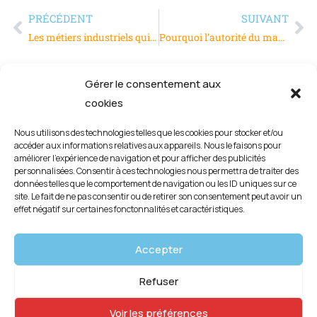
PRÉCÉDENT
SUIVANT
Les métiers industriels qui recrutent quand les compétences manquent
Pourquoi l’autorité du manager compte autant envers l’équipe ?
Gérer le consentement aux
cookies
Nous utilisons des technologies telles que les cookies pour stocker et/ou
accéder aux informations relatives aux appareils. Nous le faisons pour
améliorer l’expérience de navigation et pour afficher des publicités
personnalisées. Consentir à ces technologies nous permettra de traiter des
données telles que le comportement de navigation ou les ID uniques sur ce
site. Le fait de ne pas consentir ou de retirer son consentement peut avoir un
effet négatif sur certaines fonctonnalités et caractéristiques.
Mentions légales
Accepter
Politique de confidentialité
Refuser
Politique de cookies (UE)
Voir les préférences