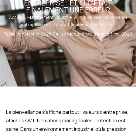
ENTREPRISE : ET SI C’ÉTAIT
FINALEMENT UNE ERREUR
Accueil
»
Management industriel
»
Trop de bienveillance en
entreprise : et si c’était finalement une erreur
Publié le 19 février 2026
·
7 min de lecture
·
Mis à jour le 3 mai 2026
La bienveillance s’affiche partout : valeurs d’entreprise,
affiches QVT, formations managériales. L’intention est
saine. Dans un environnement industriel où la pression